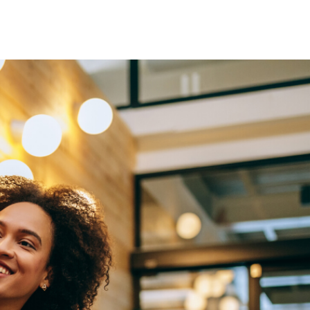
T#교재 2026
T#블로그
문의