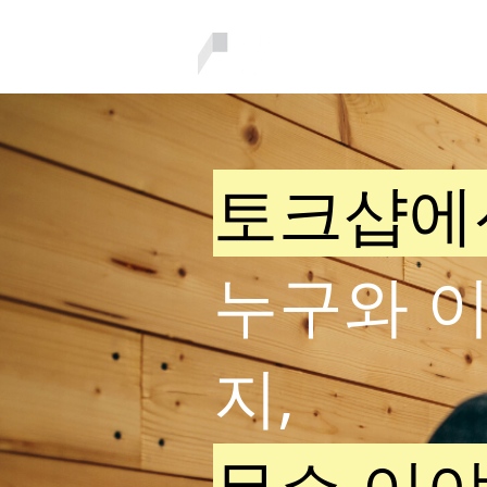
토크샵에
누구와 이
지,