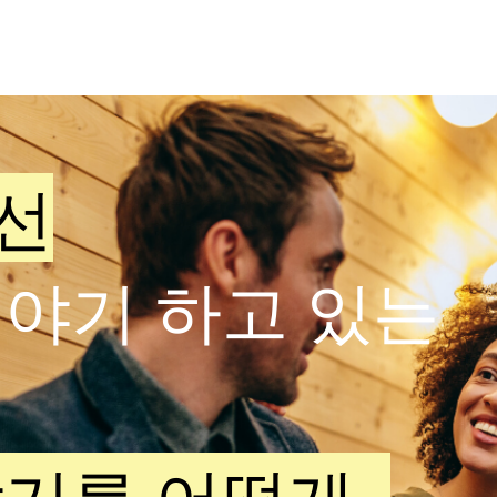
About T#
T# 등록
선
야기 하고 있는