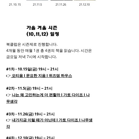
21. 10. 15
21.11.5
21.11.26
21.12.10
가을 겨울 시즌
(10,11,12) 일정
북클럽은 시즌제로 진행합니다.
4개월 동안 매월 1권 총 4권의 책을 읽습니다. 시간은
금요일 저녁 7시에 시작합니다.
#1차 - 10.15일(
금)
19시 ~ 21시
👉
오티움 I 문요한 지음 I 위즈덤 하우스
#2차 - 11
.5(금)
19시 ~ 21시
👉
나는 왜 고민하는게 더 편할까 I
가토 다이조
I
나
무생각
#3차 - 11
.26(금)
19시 ~ 21시
👉
내가지금 이럴 때가 아닌데 I 가토 다이조 I 나무생
각
#4차 - 12
.10(금)
19시 ~ 21시