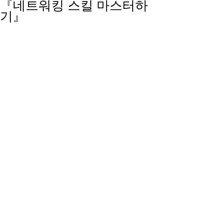
『네트워킹 스킬 마스터하
기』 ​
 <위 이미지를 클릭하시면 주제 영
상으로 이동합니다.>
Master the art of networking, 