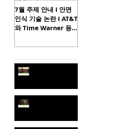
7월 주제 안내 I 안면
6월 주제 안내 I 
인식 기술 논란 I AT&T
노우즈 데이 I 파
와 Time Warner 등
서 영감을 받은 
미국 통신, 컨텐츠 업
에어 디자인 I 모
계의 생존을 위한
이 이야기 하는 향
Recent Posts
M&A I 행복을 가져오
사용의 비밀 I BTS
는 간장 소스 병 I
고의 빌보드 공연
[토크샵 주제 R15] 로컬 인
디서점이 아마존을 극복한
이유
[토크샵 주제 R14]
Amazon vs. Bookstores |
Fast Company