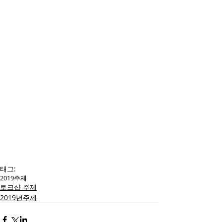
​그동안 네트워킹이 쉽지 않았다면 
좋은 팁이 될 수 있을 것 같습니다. 
여러분들은 사람들과 만날 기회가 
많으신가요? 네트워킹 경험과 생각
을 나눠주세요! 교재를 미리 준비해
주세요. 토크샵에 더욱 재미있게 참
여할 수 있습니다!
태그:
2019
주제
토크샵 주제
2019년주제