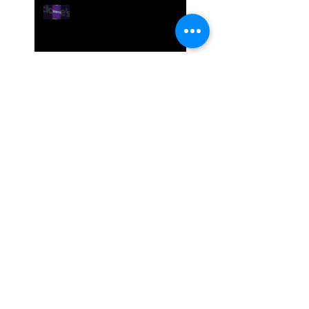
[비즈니스 인사이트] 반짝
이던 '클레어스(Claire’s)'는
왜 다시 무너졌을까? 유통
산업의 변화와 시사점. 토
크샵 주제
2026 월드컵, 브랜드들이 1
억 달러를 쓰면서도 두려워
하는 것
트럼프 그린란드 매입 시
도: 숨겨진 지정학적 야망
크런치롤 논란: 1,500만 구
독자가 몰랐던 5가지 충격
적인 진실