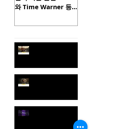
와 Time Warner 등
서 영감을 받은 
미국 통신, 컨텐츠 업
에어 디자인 I 모
계의 생존을 위한
이 이야기 하는 향
Recent Posts
M&A I 행복을 가져오
사용의 비밀 I BTS
는 간장 소스 병 I
고의 빌보드 공연
[토크샵 주제 R15] 로컬 인
디서점이 아마존을 극복한
이유
[토크샵 주제 R14]
Amazon vs. Bookstores |
Fast Company
[비즈니스 인사이트] 반짝
이던 '클레어스(Claire’s)'는
왜 다시 무너졌을까? 유통
산업의 변화와 시사점. 토