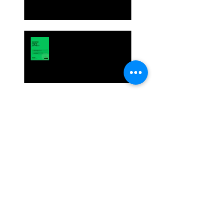
이던 '클레어스(Claire’s)'는
왜 다시 무너졌을까? 유통
산업의 변화와 시사점. 토
크샵 주제
2026 월드컵, 브랜드들이 1
억 달러를 쓰면서도 두려워
하는 것
트럼프 그린란드 매입 시
도: 숨겨진 지정학적 야망
크런치롤 논란: 1,500만 구
독자가 몰랐던 5가지 충격
적인 진실
거인의 영어 #28 WSJ 리포