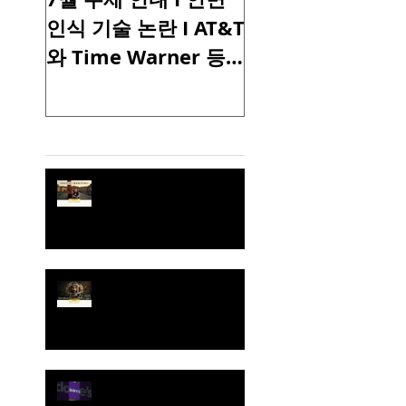
인식 기술 논란 I AT&T
노우즈 데이 I 파
와 Time Warner 등
서 영감을 받은 
미국 통신, 컨텐츠 업
에어 디자인 I 모
계의 생존을 위한
이 이야기 하는 향
Recent Posts
M&A I 행복을 가져오
사용의 비밀 I BTS
는 간장 소스 병 I
고의 빌보드 공연
[토크샵 주제 R15] 로컬 인
디서점이 아마존을 극복한
이유
[토크샵 주제 R14]
Amazon vs. Bookstores |
Fast Company
[비즈니스 인사이트] 반짝