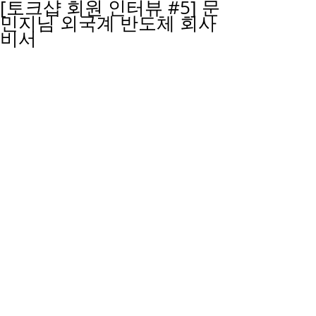
[토크샵 회원 인터뷰 #5] 문
민지님 외국계 반도체 회사
비서