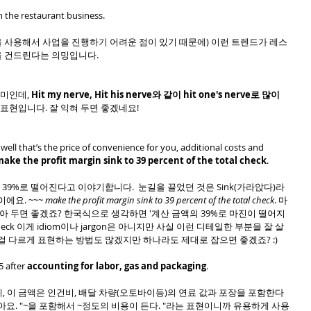
in the restaurant business.
App을 사용해서 사업을 진행하기 어려운 점이 있기 때문에) 이런 트렌드가 레스
 건드린다는 의밍입니다. 
의미인데, 
Hit my nerve, Hit his nerve와 같이 hit one's nerve로 많이 
?) 표현입니다. 잘 익혀 두면 좋겠네요!
well that’s the price of convenience for you, additional costs and 
ake the profit margin sink to 39 percent of the total check
.
) 39%로 떨어진다고 이야기합니다.  눈길을 끌었던 것은 Sink(가라앉다)라
요. ~~~ 
make the profit margin sink to 39 percent of the total check
. 마
알아 두면 좋겠죠? 한국식으로 생각하면 '계산 금액의 39%로 마진이 떨어지
l check 이게 idiom이나 jargon은 아니지만 사실 이런 디테일한 부분을 잘 살
걸 다르게 표현하는 방법도 많겠지만 하나라도 제대로 잡으면 좋겠죠? :) 
 after 
accounting for labor, gas and packaging
.
, 이 금액은 인건비, 배달 차량(오토바이등)의 연료 값과 포장을 포함한다
아요. "~을 포함해서 ~정도의 비용이 든다. "라는 표현이니까 유용하게 사용