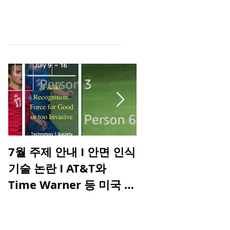
Featured Posts
7월 주제 안내 I 안면 인식
6월 주제 안내 I 
기술 논란 I AT&T와
즈 데이 I 파리에서
Time Warner 등 미국 통
을 받은 나이키 에
신, 컨텐츠 업계의 생존을
인 I 모노클이 이야
위한 M&A I 행복을 가져
는 향수 사용의 비밀